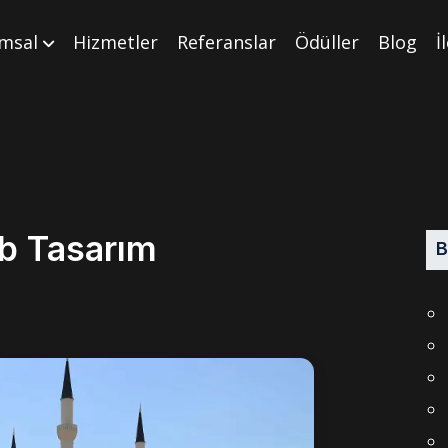
msal
Hizmetler
Referanslar
Ödüller
Blog
İ
b Tasarım
B