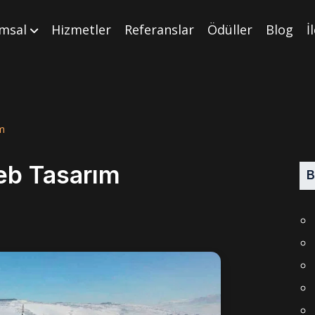
msal
Hizmetler
Referanslar
Ödüller
Blog
İ
m
eb Tasarım
B