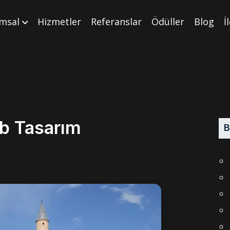
msal
Hizmetler
Referanslar
Ödüller
Blog
İ
b Tasarım
B