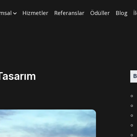
msal
Hizmetler
Referanslar
Ödüller
Blog
İ
Tasarım
B