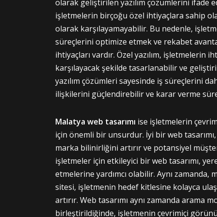
olarak geliştirilen yazılım çözümlerini ifade 
işletmelerin birçoğu özel ihtiyaçlara sahip ola
olarak karşılayamayabilir. Bu nedenle, işletmel
süreçlerini optimize etmek ve rekabet avanta
ihtiyaçları vardır. Özel yazılım, işletmelerin i
karşılayacak şekilde tasarlanabilir ve geliştiri
yazılım çözümleri sayesinde iş süreçlerini dah
ilişkilerini güçlendirebilir ve karar verme süreç
Malatya web tasarımı
ise işletmelerin çevri
için önemli bir unsurdur. İyi bir web tasarımı,
marka bilinirliğini artırır ve potansiyel müşt
işletmeler için etkileyici bir web tasarımı, ye
etmelerine yardımcı olabilir. Aynı zamanda, 
sitesi, işletmenin hedef kitlesine kolayca u
artırır. Web tasarımı aynı zamanda arama mo
birleştirildiğinde, işletmenin çevrimiçi görün