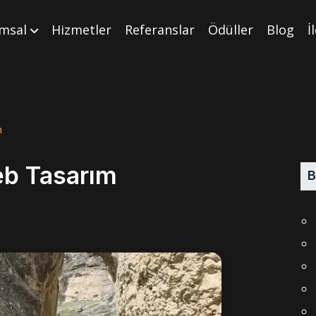
msal
Hizmetler
Referanslar
Ödüller
Blog
İ
m
b Tasarım
B