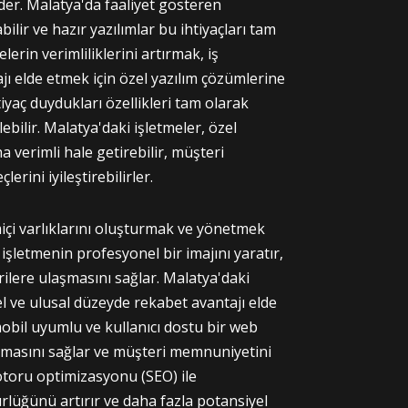
eder. Malatya'da faaliyet gösteren
bilir ve hazır yazılımlar bu ihtiyaçları tam
erin verimliliklerini artırmak, iş
jı elde etmek için özel yazılım çözümlerine
htiyaç duydukları özellikleri tam olarak
lebilir. Malatya'daki işletmeler, özel
a verimli hale getirebilir, müşteri
lerini iyileştirebilirler.
miçi varlıklarını oluşturmak ve yönetmek
 işletmenin profesyonel bir imajını yaratır,
erilere ulaşmasını sağlar. Malatya'daki
rel ve ulusal düzeyde rekabet avantajı elde
mobil uyumlu ve kullanıcı dostu bir web
laşmasını sağlar ve müşteri memnuniyetini
toru optimizasyonu (SEO) ile
ürlüğünü artırır ve daha fazla potansiyel