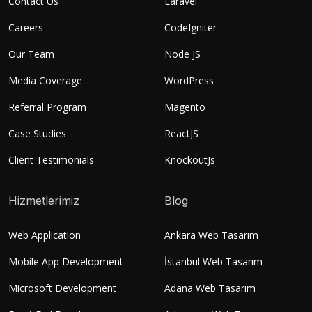
Contact Us
Laravel
Careers
CodeIgniter
Our Team
Node JS
Media Coverage
WordPress
Referral Program
Magento
Case Studies
ReactJS
Client Testimonials
KnockoutJs
Hizmetlerimiz
Blog
Web Application
Ankara Web Tasarım
Mobile App Development
İstanbul Web Tasarım
Microsoft Development
Adana Web Tasarım