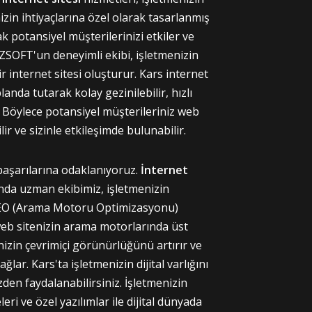
izin ihtiyaçlarına özel olarak tasarlanmış
ak potansiyel müşterilerinizi etkiler ve
OZSOFT'un deneyimli ekibi, işletmenizin
ir internet sitesi oluşturur. Kars internet
landa tutarak kolay gezinilebilir, hızlı
 Böylece potansiyel müşterileriniz web
ir ve sizinle etkileşimde bulunabilir.
l başarılarına odaklanıyoruz.
İnternet
da uzman ekibimiz, işletmenizin
 SEO (Arama Motoru Optimizasyonu)
web sitenizin arama motorlarında üst
nizin çevrimiçi görünürlüğünü artırır ve
lar. Kars'ta işletmenizin dijital varlığını
en faydalanabilirsiniz. İşletmenizin
eri ve özel yazılımlar ile dijital dünyada