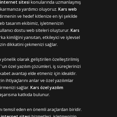
internet sitesi
konularında uzmanlaşmış
 çıkarmanıza yardımcı oluyoruz.
Kars web
dirmenin ve hedef kitlenize en iyi şekilde
eb tasarım ekibimiz, işletmenizin
ullanıcı dostu web siteleri oluşturur.
Kars
a kimliğini yansıtan, etkileyici ve işlevsel
zin dikkatini çekmenizi sağlar.
a yönelik olarak geliştirilen özelleştirilmiş
'un özel yazılım çözümleri, iş süreçlerinizi
kabet avantajı elde etmeniz için idealdir.
n ihtiyaçlarını anlar ve özel yazılımlar
irmenizi sağlar.
Kars özel yazılım
aşarısına katkıda bulunur.
ını temsil eden en önemli araçlardan biridir.
u
internet sitesi
hizmetleri, işletmenizin