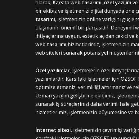
olarak,
Kars
'ta
web tasarımı
,
özel yazılım
ve
bir ekibiz ve işletmenizi dijital dünyada öne
tasarımı
, işletmenizin online varlığını güçlen
ulaşmanın önemli bir parçasıdır. Deneyimli w
ihtiyaçlarına uygun, estetik açıdan çekici ve k
web tasarımı
hizmetlerimiz, işletmenizin mark
web siteleri sunarak potansiyel müşterilerini
Özel yazılımlar
, işletmelerin özel ihtiyaçların
yazılımlardır. Kars'taki işletmeler için OZSOFT
optimize etmeniz, verimliliği artırmanız ve re
Uzman yazılım geliştirme ekibimiz, işletmenizi
sunarak iş süreçlerinizi daha verimli hale get
hizmetlerimiz, işletmenizin büyümesine ve b
İnternet sitesi
, işletmenizin çevrimiçi varlığ
Kars'taki işletmeler için OZSOFT'un sunduğ