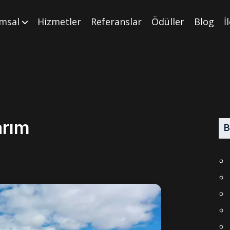
msal
Hizmetler
Referanslar
Ödüller
Blog
İ
arım
B