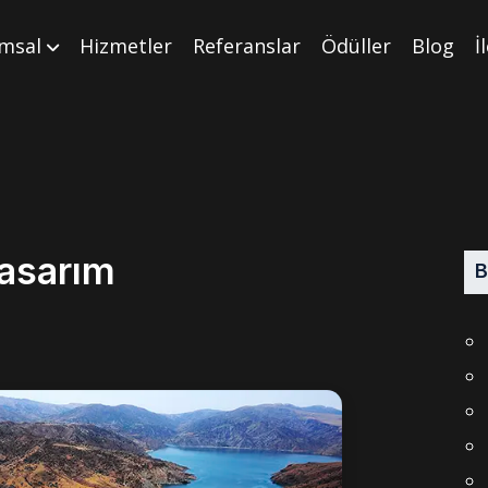
msal
Hizmetler
Referanslar
Ödüller
Blog
İ
asarım
B