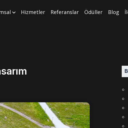
msal
Hizmetler
Referanslar
Ödüller
Blog
İ
asarım
B