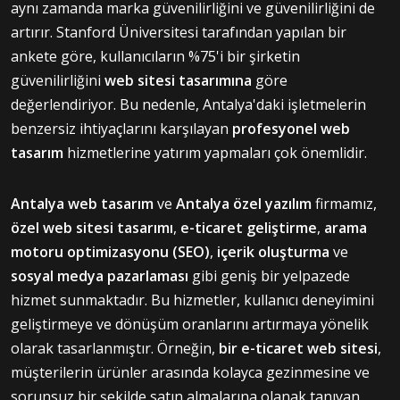
aynı zamanda marka güvenilirliğini ve güvenilirliğini de
artırır. Stanford Üniversitesi tarafından yapılan bir
ankete göre, kullanıcıların %75'i bir şirketin
güvenilirliğini
web sitesi tasarımına
göre
değerlendiriyor. Bu nedenle, Antalya'daki işletmelerin
benzersiz ihtiyaçlarını karşılayan
profesyonel web
tasarım
hizmetlerine yatırım yapmaları çok önemlidir.
Antalya web tasarım
ve
Antalya özel yazılım
firmamız,
özel web sitesi tasarımı
,
e-ticaret geliştirme
,
arama
motoru optimizasyonu (SEO)
,
içerik oluşturma
ve
sosyal medya pazarlaması
gibi geniş bir yelpazede
hizmet sunmaktadır. Bu hizmetler, kullanıcı deneyimini
geliştirmeye ve dönüşüm oranlarını artırmaya yönelik
olarak tasarlanmıştır. Örneğin,
bir e-ticaret web sitesi
,
müşterilerin ürünler arasında kolayca gezinmesine ve
sorunsuz bir şekilde satın almalarına olanak tanıyan